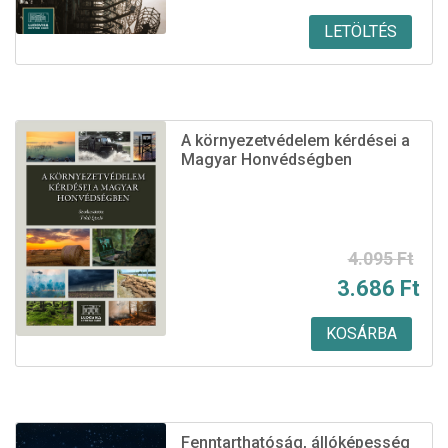
LETÖLTÉS
A környezetvédelem kérdései a
Magyar Honvédségben
Original
Current
4.095
Ft
3.686
Ft
price
price
was:
is:
KOSÁRBA
4.095 Ft.
3.686 Ft.
Fenntarthatóság, állóképesség