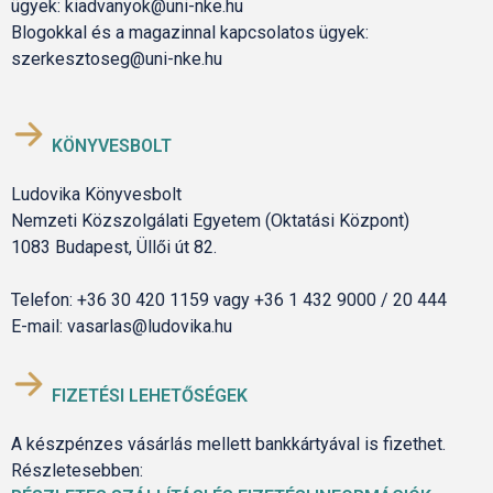
ügyek: kiadvanyok@uni-nke.hu
Blogokkal és a magazinnal kapcsolatos ügyek:
szerkesztoseg@uni-nke.hu
KÖNYVESBOLT
Ludovika Könyvesbolt
Nemzeti Közszolgálati Egyetem (Oktatási Központ)
1083 Budapest, Üllői út 82.
Telefon: +36 30 420 1159 vagy +36 1 432 9000 / 20 444
E-mail: vasarlas@ludovika.hu
FIZETÉSI LEHETŐSÉGEK
A készpénzes vásárlás mellett bankkártyával is fizethet.
Részletesebben: