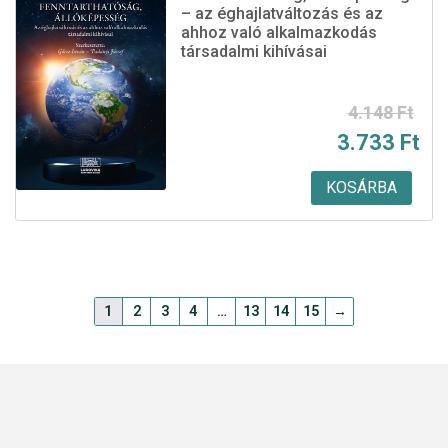
– az éghajlatváltozás és az
ahhoz való alkalmazkodás
társadalmi kihívásai
Original
Current
4.148
Ft
3.733
Ft
price
price
was:
is:
KOSÁRBA
4.148 Ft.
3.733 Ft.
1
2
3
4
…
13
14
15
→