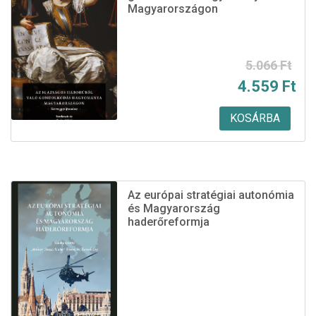
Magyarországon
Original
Current
5.066
Ft
4.559
Ft
price
price
was:
is:
KOSÁRBA
5.066 Ft.
4.559 Ft.
Az európai stratégiai autonómia
és Magyarország
haderőreformja