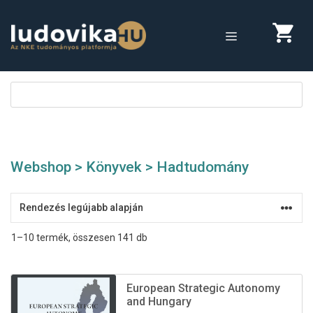
Megszakítás
Kilépés
a
MENÜ
tartalomba
Webshop
>
Könyvek
> Hadtudomány
Sorted
1–10 termék, összesen 141 db
by
latest
European Strategic Autonomy
and Hungary