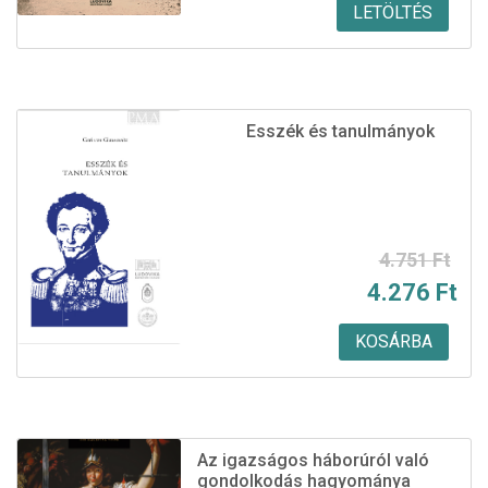
LETÖLTÉS
Esszék és tanulmányok
Original
Current
4.751
Ft
4.276
Ft
price
price
was:
is:
KOSÁRBA
4.751 Ft.
4.276 Ft.
Az igazságos háborúról való
gondolkodás hagyománya