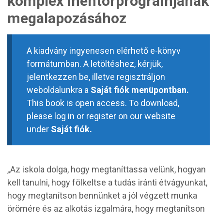
komplex mentorprogramjának
megalapozásához
A kiadvány ingyenesen elérhető e-könyv
formátumban. A letöltéshez, kérjük,
jelentkezzen be, illetve regisztráljon
weboldalunkra a
Saját fiók menüpontban.
This book is open access. To download,
please log in or register on our website
under
Saját fiók.
„Az iskola dolga, hogy megtaníttassa velünk, hogyan
kell tanulni, hogy fölkeltse a tudás iránti étvágyunkat,
hogy megtanítson bennünket a jól végzett munka
örömére és az alkotás izgalmára, hogy megtanítson