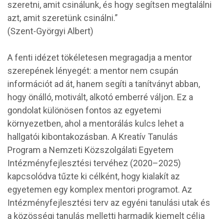
szeretni, amit csinálunk, és hogy segítsen megtalálni
azt, amit szeretünk csinálni.”
(Szent-Györgyi Albert)
A fenti idézet tökéletesen megragadja a mentor
szerepének lényegét: a mentor nem csupán
információt ad át, hanem segíti a tanítványt abban,
hogy önálló, motivált, alkotó emberré váljon. Ez a
gondolat különösen fontos az egyetemi
környezetben, ahol a mentorálás kulcs lehet a
hallgatói kibontakozásban. A Kreatív Tanulás
Program a Nemzeti Közszolgálati Egyetem
Intézményfejlesztési tervéhez (2020–2025)
kapcsolódva tűzte ki célként, hogy kialakít az
egyetemen egy komplex mentori programot. Az
Intézményfejlesztési terv az egyéni tanulási utak és
a közösségi tanulás melletti harmadik kiemelt célja