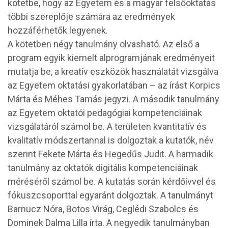
kötetbe, hogy az Egyetem és a magyar felsőoktatás
többi szereplője számára az eredmények
hozzáférhetők legyenek.
A kötetben négy tanulmány olvasható. Az első a
program egyik kiemelt alprogramjának eredményeit
mutatja be, a kreatív eszközök használatát vizsgálva
az Egyetem oktatási gyakorlatában – az írást Korpics
Márta és Méhes Tamás jegyzi. A második tanulmány
az Egyetem oktatói pedagógiai kompetenciáinak
vizsgálatáról számol be. A területen kvantitatív és
kvalitatív módszertannal is dolgoztak a kutatók, név
szerint Fekete Márta és Hegedűs Judit. A harmadik
tanulmány az oktatók digitális kompetenciáinak
méréséről számol be. A kutatás során kérdőívvel és
fókuszcsoporttal egyaránt dolgoztak. A tanulmányt
Barnucz Nóra, Botos Virág, Ceglédi Szabolcs és
Dominek Dalma Lilla írta. A negyedik tanulmányban