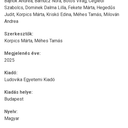
Bajnok Andrea,
Barnucz Nóra,
Botos Virág,
Ceglédi
Szabolcs,
Dominek Dalma Lilla,
Fekete Márta,
Hegedűs
Judit,
Korpics Márta,
Kriskó Edina,
Méhes Tamás,
Milován
Andrea
Szerkesztők:
Korpics Márta,
Méhes Tamás
Megjelenés éve:
2025
Kiadó:
Ludovika Egyetemi Kiadó
Kiadás helye:
Budapest
Nyelv:
Magyar