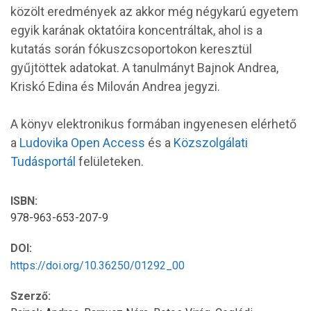
közölt eredmények az akkor még négykarú egyetem
egyik karának oktatóira koncentráltak, ahol is a
kutatás során fókuszcsoportokon keresztül
gyűjtöttek adatokat. A tanulmányt Bajnok Andrea,
Kriskó Edina és Milován Andrea jegyzi.
A könyv elektronikus formában ingyenesen elérhető
a
Ludovika Open Access
és a
Közszolgálati
Tudásportál
felületeken.
ISBN:
978-963-653-207-9
DOI:
https://doi.org/10.36250/01292_00
Szerző: