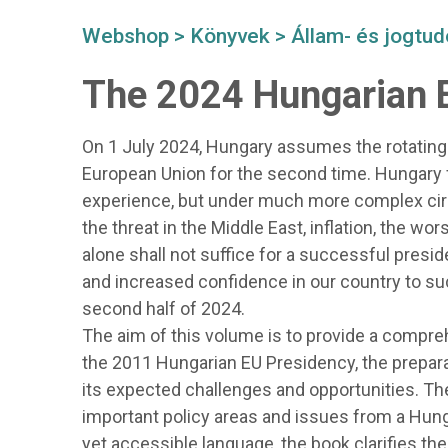
Webshop
>
Könyvek
>
Állam- és jogtu
The 2024 Hungarian 
On 1 July 2024, Hungary assumes the rotating 
European Union for the second time. Hungary 
experience, but under much more complex cir
the threat in the Middle East, inflation, the wo
alone shall not suffice for a successful presid
and increased confidence in our country to s
second half of 2024.
The aim of this volume is to provide a compr
the 2011 Hungarian EU Presidency, the prepara
its expected challenges and opportunities. T
important policy areas and issues from a Hunga
yet accessible language, the book clarifies the