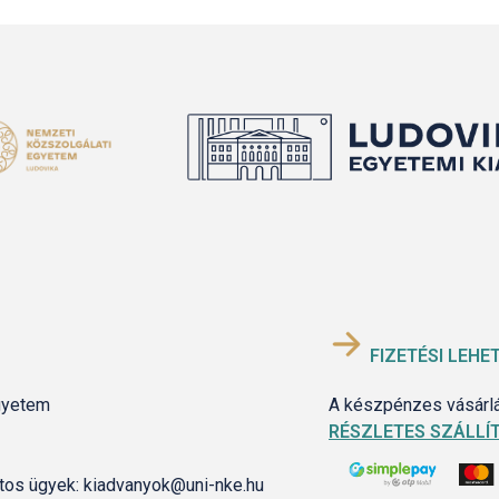
FIZETÉSI LEHE
gyetem
A készpénzes vásárlás
RÉSZLETES SZÁLLÍT
latos ügyek: kiadvanyok@uni-nke.hu