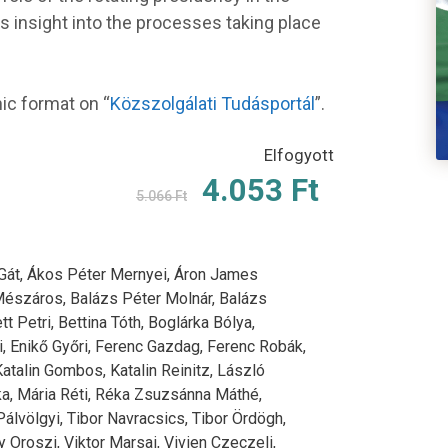
s insight into the processes taking place
nic format on “
Közszolgálati Tudásportál
”.
Elfogyott
Original
Current
4.053
Ft
5.066
Ft
price
price
was:
is:
Gát,
Ákos Péter Mernyei,
Áron James
Mészáros,
Balázs Péter Molnár,
Balázs
5.066 Ft.
4.053 Ft.
tt Petri,
Bettina Tóth,
Boglárka Bólya,
i,
Enikő Győri,
Ferenc Gazdag,
Ferenc Robák,
Katalin Gombos,
Katalin Reinitz,
László
ka,
Mária Réti,
Réka Zsuzsánna Máthé,
álvölgyi,
Tibor Navracsics,
Tibor Ördögh,
y Oroszi,
Viktor Marsai,
Vivien Czeczeli,