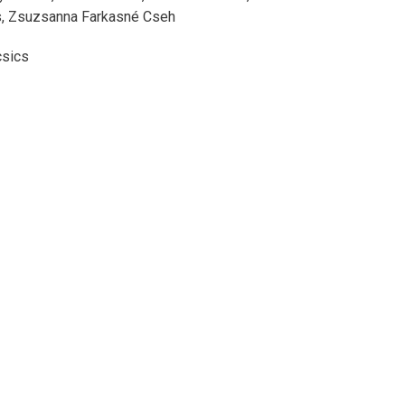
s,
Zsuzsanna Farkasné Cseh
csics