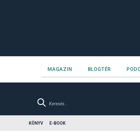
Megszakítás
Kilépés
a
tartalomba
MAGAZIN
BLOGTÉR
POD
Products
search
KÖNYV
E-BOOK