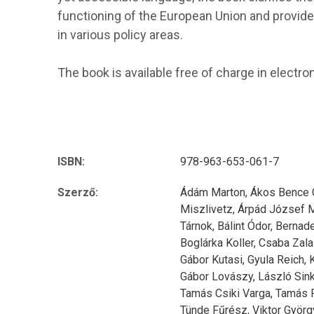
functioning of the European Union and provide
in various policy areas.
The book is available free of charge in electro
ISBN:
978-963-653-061-7
Szerző:
Ádám Marton,
Ákos Bence 
Miszlivetz,
Árpád József 
Tárnok,
Bálint Ódor,
Bernade
Boglárka Koller,
Csaba Zala
Gábor Kutasi,
Gyula Reich,
Gábor Lovászy,
László Sin
Tamás Csiki Varga,
Tamás P
Tünde Fűrész,
Viktor Györg