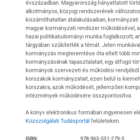
évszázadban. Magyarország hányattatott tört
alkotmányos, közjogi rendszerének változatos
kiszámíthatatlan átalakulásaiban, kormányzati
magyar kormányzati rendszer működésével, a
hazai politikatudományi munka foglalkozott, a
tárgyában szűkítették a témát. Jelen munkáva
kormányzás megteremtése óta eltelt több mi
kormányzásának tapasztalatait, egy átfogó tört
kormányok szervezeti és működési rendjéből ki
korszakok kormányzatait, ezen belül is kiemel
korszakra, azok működését, jellemzően kompa
intézmények működésére összpontosítva.
A könyv elektronikus formában ingyenesen el
Közszolgálati Tudásportál
felületeken.
ISBN:
978-963-531-279-5