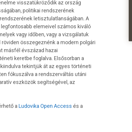
énelme visszatükröződik az ország
ságában, politikai rendszerének
 rendszerének letisztulatlanságában. A
 legfontosabb elemeivel számos kiváló
melyek vagy időben, vagy a vizsgálatuk
l röviden összegeznénk a modern polgári
nt másfél évszázad hazai
éneti keretbe foglalva. Elsősorban a
indulva tekintjük át az egyes történeti
ten fókuszálva a rendszerváltás utáni
ratív eszközök segítségével, az
érhető a
Ludovika Open Access
és a