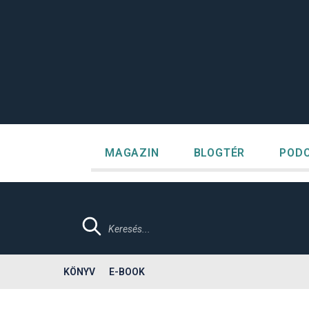
Megszakítás
Kilépés
a
tartalomba
MAGAZIN
BLOGTÉR
POD
Products
search
KÖNYV
E-BOOK