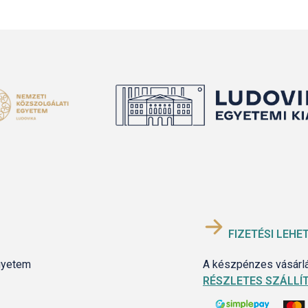
FIZETÉSI LEHE
gyetem
A készpénzes vásárlás
RÉSZLETES SZÁLLÍT