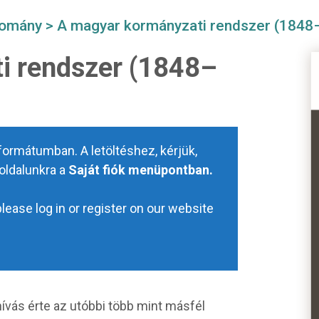
domány
> A magyar kormányzati rendszer (1848
i rendszer (1848–
ormátumban. A letöltéshez, kérjük,
boldalunkra a
Saját fiók menüpontban.
ease log in or register on our website
ívás érte az utóbbi több mint másfél