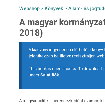
Webshop
>
Könyvek
>
Állam- és jogtu
A magyar kormányzat
2018)
A kiadvány ingyenesen elérhető e-könyv f
jelentkezzen be, illetve regisztráljon we
This book is open access. To download, pl
under
Saját fiók.
A magyar politikai berendezkedést számos kih