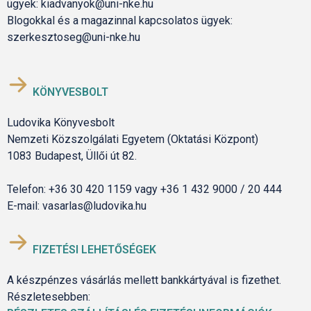
ügyek: kiadvanyok@uni-nke.hu
Blogokkal és a magazinnal kapcsolatos ügyek:
szerkesztoseg@uni-nke.hu
KÖNYVESBOLT
Ludovika Könyvesbolt
Nemzeti Közszolgálati Egyetem (Oktatási Központ)
1083 Budapest, Üllői út 82.
Telefon: +36 30 420 1159 vagy +36 1 432 9000 / 20 444
E-mail: vasarlas@ludovika.hu
FIZETÉSI LEHETŐSÉGEK
A készpénzes vásárlás mellett bankkártyával is fizethet.
Részletesebben: