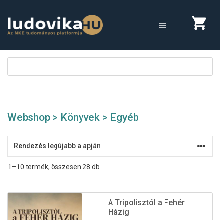
Megszakítás
Kilépés
a
MENÜ
tartalomba
Webshop
>
Könyvek
> Egyéb
Sorted
1–10 termék, összesen 28 db
by
latest
A Tripolisztól a Fehér
Házig