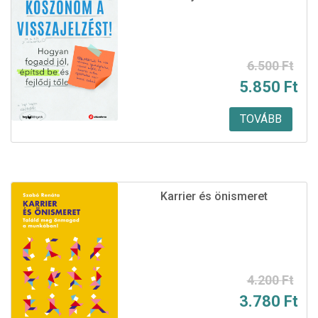
Original
Current
6.500
Ft
5.850
Ft
price
price
was:
is:
TOVÁBB
6.500 Ft.
5.850 Ft.
Karrier és önismeret
Original
Current
4.200
Ft
3.780
Ft
price
price