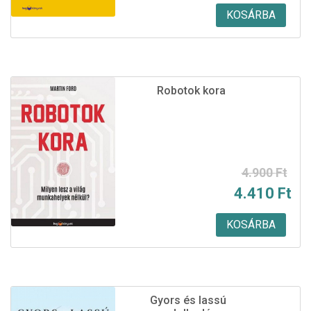
was:
is:
KOSÁRBA
4.200 Ft.
3.780 Ft.
Robotok kora
Original
Current
4.900
Ft
4.410
Ft
price
price
was:
is:
KOSÁRBA
4.900 Ft.
4.410 Ft.
Gyors és lassú