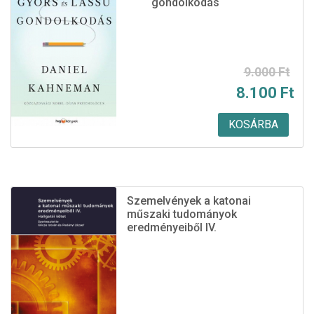
gondolkodás
Original
Current
9.000
Ft
8.100
Ft
price
price
was:
is:
KOSÁRBA
9.000 Ft.
8.100 Ft.
Szemelvények a katonai
műszaki tudományok
eredményeiből IV.