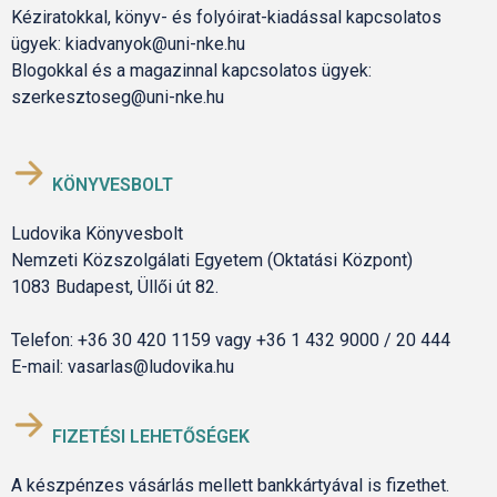
Kéziratokkal, könyv- és folyóirat-kiadással kapcsolatos
ügyek: kiadvanyok@uni-nke.hu
Blogokkal és a magazinnal kapcsolatos ügyek:
szerkesztoseg@uni-nke.hu
KÖNYVESBOLT
Ludovika Könyvesbolt
Nemzeti Közszolgálati Egyetem (Oktatási Központ)
1083 Budapest, Üllői út 82.
Telefon: +36 30 420 1159 vagy +36 1 432 9000 / 20 444
E-mail: vasarlas@ludovika.hu
FIZETÉSI LEHETŐSÉGEK
A készpénzes vásárlás mellett bankkártyával is fizethet.