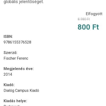
globális jelentőséget.
Elfogyott
8.980
Ft
Original
Current
800
Ft
price
price
ISBN:
was:
is:
9786155376528
8.980 Ft
800 Ft.
Szerző:
Fischer Ferenc
Megjelenés éve:
2014
Kiadó:
Dialóg Campus Kiadó
Kiadás helye: