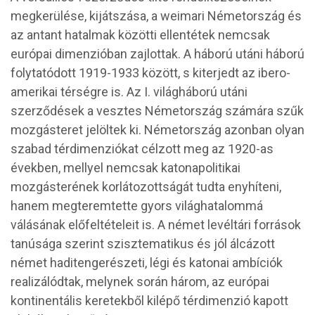
megkerülése, kijátszása, a weimari Németország és
az antant hatalmak közötti ellentétek nemcsak
európai dimenzióban zajlottak. A háború utáni háború
folytatódott 1919-1933 között, s kiterjedt az ibero-
amerikai térségre is. Az I. világháború utáni
szerződések a vesztes Németország számára szűk
mozgásteret jelöltek ki. Németország azonban olyan
szabad térdimenziókat célzott meg az 1920-as
években, mellyel nemcsak katonapolitikai
mozgásterének korlátozottságát tudta enyhíteni,
hanem megteremtette gyors világhatalommá
válásának előfeltételeit is. A német levéltári források
tanúsága szerint szisztematikus és jól álcázott
német haditengerészeti, légi és katonai ambíciók
realizálódtak, melynek során három, az európai
kontinentális keretekből kilépő térdimenzió kapott