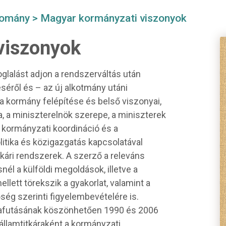
domány
> Magyar kormányzati viszonyok
viszonyok
oglalást adjon a rendszerváltás után
séről és – az új alkotmány utáni
: a kormány felépítése és belső viszonyai,
 a miniszterelnök szerepe, a miniszterek
 kormányzati koordináció és a
litika és közigazgatás kapcsolatával
kári rendszerek. A szerző a releváns
él a külföldi megoldások, illetve a
llett törekszik a gyakorlat, valamint a
ség szerinti figyelembevételére is.
yafutásának köszönhetően 1990 és 2006
 államtitkáraként a kormányzati