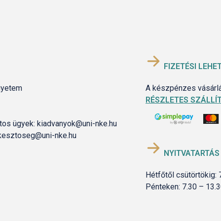
FIZETÉSI LEHE
gyetem
A készpénzes vásárlás
RÉSZLETES SZÁLLÍT
latos ügyek: kiadvanyok@uni-nke.hu
szerkesztoseg@uni-nke.hu
NYITVATARTÁS
Hétfőtől csütörtökig: 
Pénteken: 7.30 – 13.3