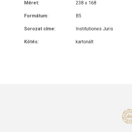
Méret:
238 x 168
Formátum:
B5
Sorozat címe:
Institutiones Juris
Kötés:
kartonált