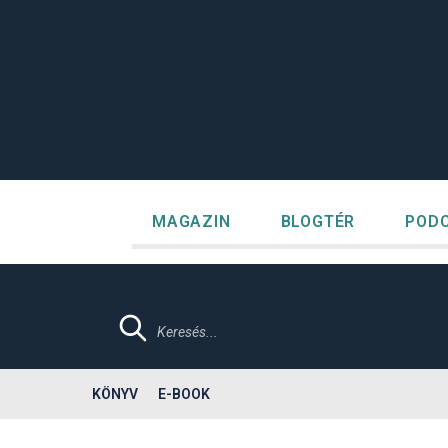
Megszakítás
Kilépés
a
tartalomba
MAGAZIN
BLOGTÉR
POD
Products
search
KÖNYV
E-BOOK