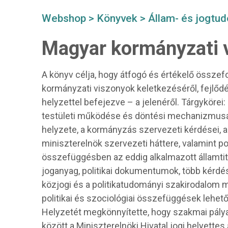
Webshop
>
Könyvek
>
Állam- és jogtu
Magyar kormányzati 
A könyv célja, hogy átfogó és értékelő összef
kormányzati viszonyok keletkezéséről, fejlődé
helyzettel befejezve – a jelenéről. Tárgykörei
testületi működése és döntési mechanizmusa,
helyzete, a kormányzás szervezeti kérdései, a
miniszterelnök szervezeti háttere, valamint po
összefüggésben az eddig alkalmazott államtit
joganyag, politikai dokumentumok, több kérdésn
közjogi és a politikatudományi szakirodalom me
politikai és szociológiai összefüggések lehető
Helyzetét megkönnyítette, hogy szakmai pál
között a Miniszterelnöki Hivatal jogi helyettes