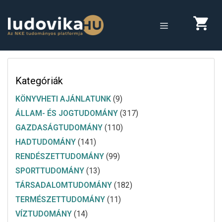
Megszakítás
Kilépés
a
MENÜ
tartalomba
Kategóriák
KÖNYVHETI AJÁNLATUNK
(9)
ÁLLAM- ÉS JOGTUDOMÁNY
(317)
GAZDASÁGTUDOMÁNY
(110)
HADTUDOMÁNY
(141)
RENDÉSZETTUDOMÁNY
(99)
SPORTTUDOMÁNY
(13)
TÁRSADALOMTUDOMÁNY
(182)
TERMÉSZETTUDOMÁNY
(11)
VÍZTUDOMÁNY
(14)