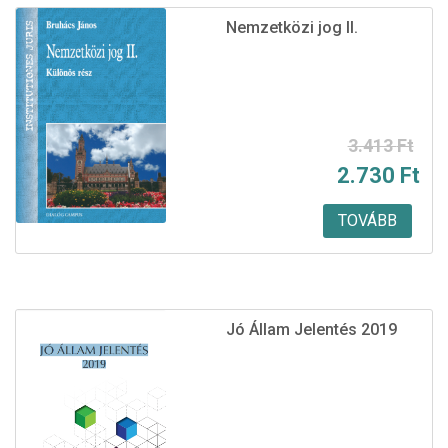
Nemzetközi jog II.
Original
Current
3.413
Ft
2.730
Ft
price
price
was:
is:
TOVÁBB
3.413 Ft.
2.730 Ft.
Jó Állam Jelentés 2019