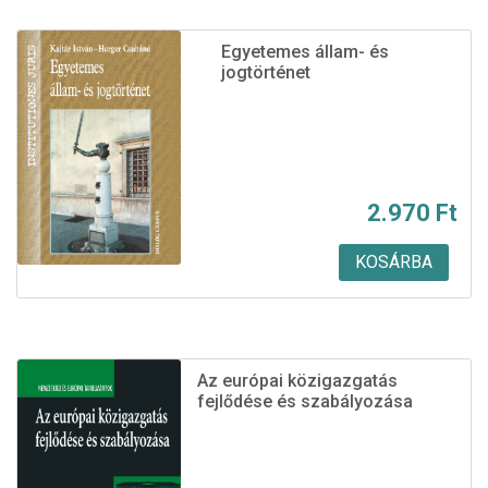
Egyetemes állam- és
jogtörténet
2.970
Ft
KOSÁRBA
Ennek
a
terméknek
több
Az európai közigazgatás
variációja
fejlődése és szabályozása
van.
A
változatok