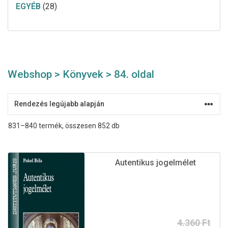
EGYÉB
(28)
Webshop
>
Könyvek
> 84. oldal
Sorted
831–840 termék, összesen 852 db
by
latest
Autentikus jogelmélet
Original
Current
4.360
Ft