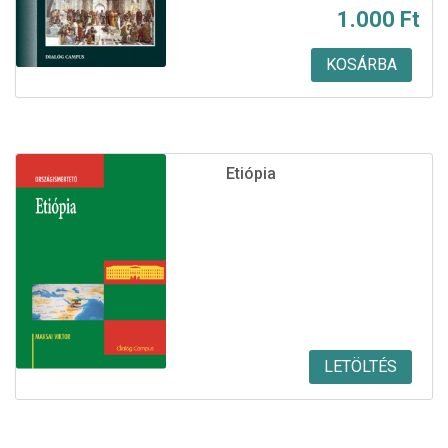
1.000
Ft
price
price
was:
is:
KOSÁRBA
4.360 Ft.
1.000 Ft.
Etiópia
LETÖLTÉS