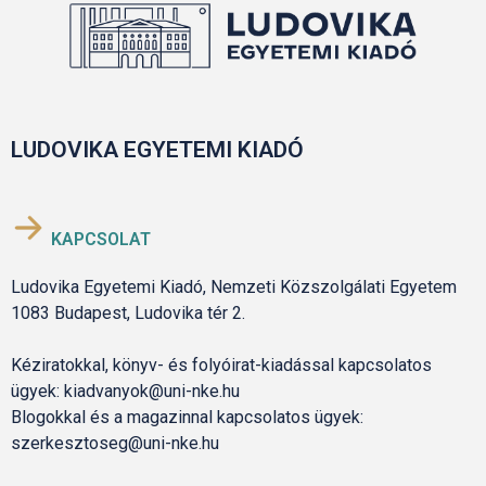
LUDOVIKA EGYETEMI KIADÓ
KAPCSOLAT
Ludovika Egyetemi Kiadó, Nemzeti Közszolgálati Egyetem
1083 Budapest, Ludovika tér 2.
Kéziratokkal, könyv- és folyóirat-kiadással kapcsolatos
ügyek: kiadvanyok@uni-nke.hu
Blogokkal és a magazinnal kapcsolatos ügyek:
szerkesztoseg@uni-nke.hu