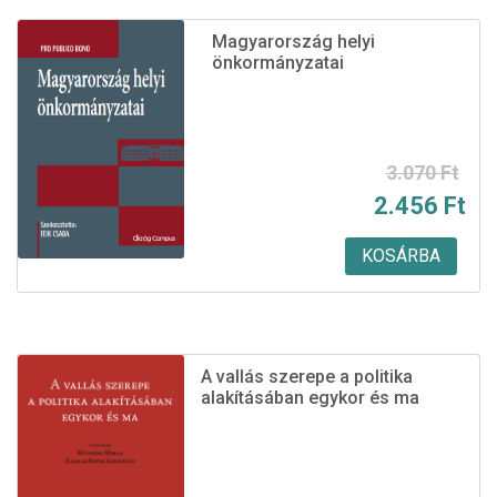
Magyarország helyi
önkormányzatai
Original
Current
3.070
Ft
2.456
Ft
price
price
was:
is:
KOSÁRBA
3.070 Ft.
2.456 Ft.
A vallás szerepe a politika
alakításában egykor és ma